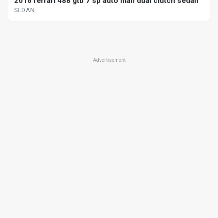
2016 ferrari 488 gtb 7 sp auto man dual clutch sedan
SEDAN
Advertisement